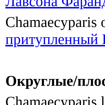
Лавсона Фаран
Chamaecyparis o
притупленный 
Округлые/пло
Chamaecyparis 