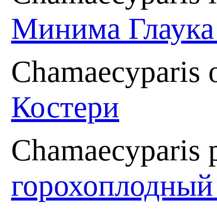
Минима Глаук
Chamaecyparis o
Костери
Chamaecyparis p
горохоплодный