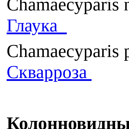
Chamaecyparis n
Глаука
Chamaecyparis p
Скварроза
Колонновидные