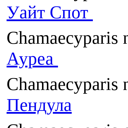
Уайт Спот
Chamaecyparis n
Ауреа
Chamaecyparis n
Пендула