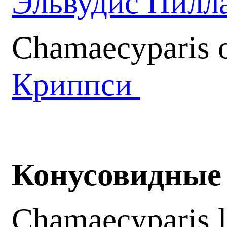
Эльвудис Пилл
Chamaecyparis o
Криппси
Конусовидные 
Chamaecyparis l