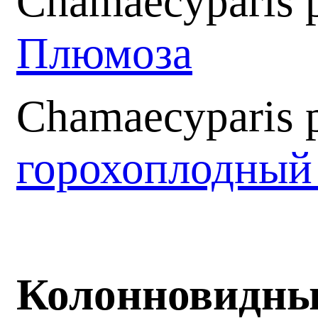
Chamaecyparis p
Плюмоза
Chamaecyparis p
горохоплодный
Колонновидные