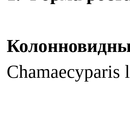
Колонновидные
Chamaecyparis 