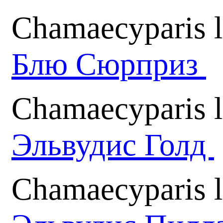
Chamaecyparis l
Блю Сюрприз
Chamaecyparis 
Эльвудис Голд
Chamaecyparis l