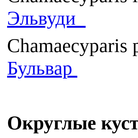
Эльвуди
Chamaecyparis p
Бульвар
Округлые кус