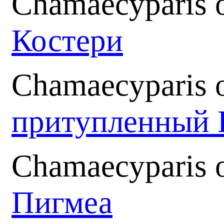
Chamaecyparis o
Костери
Chamaecyparis o
притупленный 
Chamaecyparis 
Пигмеа