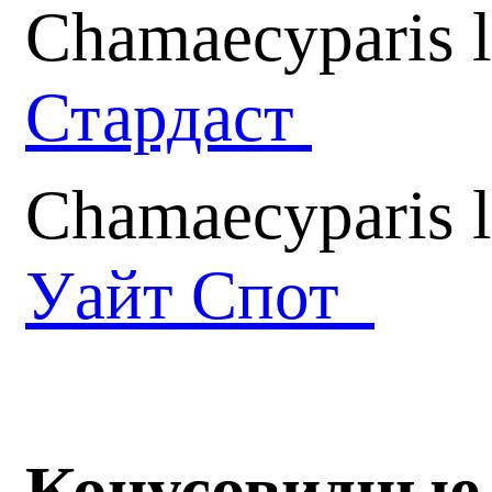
Chamaecyparis l
Стардаст
Chamaecyparis 
Уайт Спот
Конусовидные 