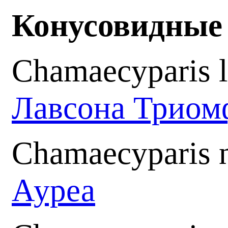
Конусовидные 
Chamaecyparis 
Лавсона Триом
Chamaecyparis n
Ауреа