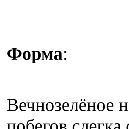
Форма
:
Вечнозелёное 
побегов слегка 