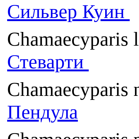
Сильвер Куин
Chamaecyparis l
Стеварти
Chamaecyparis n
Пендула