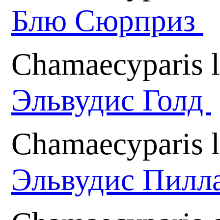
Блю Сюрприз
Chamaecyparis 
Эльвудис Голд
Chamaecyparis l
Эльвудис Пилл