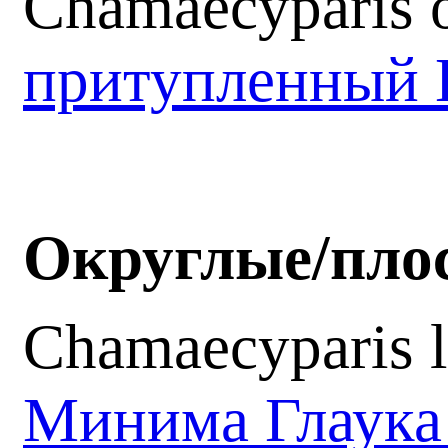
Chamaecyparis o
притупленный 
Округлые/пло
Chamaecyparis 
Минима Глаук