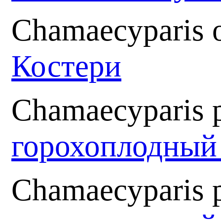
Chamaecyparis o
Костери
Chamaecyparis p
горохоплодный
Chamaecyparis pi