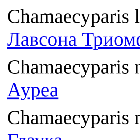
Chamaecyparis 
Лавсона Триом
Chamaecyparis n
Ауреа
Chamaecyparis n