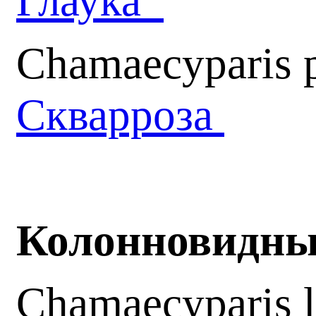
Глаука
Chamaecyparis p
Скварроза
Колонновидные
Chamaecyparis 