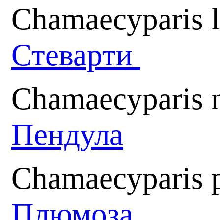
Chamaecyparis l
Стеварти
Chamaecyparis n
Пендула
Chamaecyparis p
Плюмоза