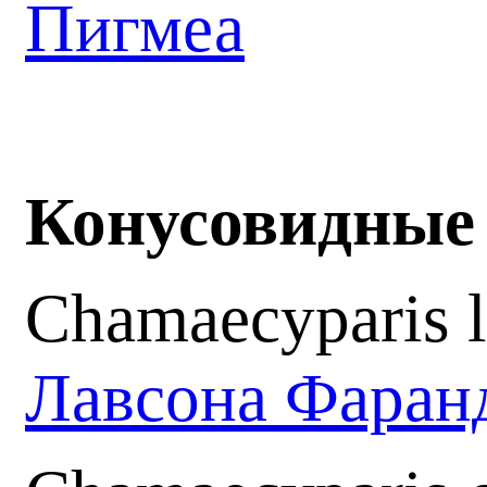
Пигмеа
Конусовидные
Chamaecyparis l
Лавсона Фаран