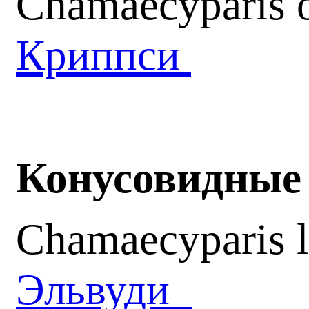
Chamaecyparis o
Криппси
Конусовидные 
Chamaecyparis l
Эльвуди