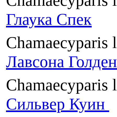
Chamaecyparis 
Глаука Спек
Chamaecyparis 
Лавсона Голден
Chamaecyparis l
Сильвер Куин