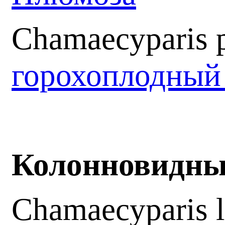
Chamaecyparis p
горохоплодный
Колонновидные
Chamaecyparis l