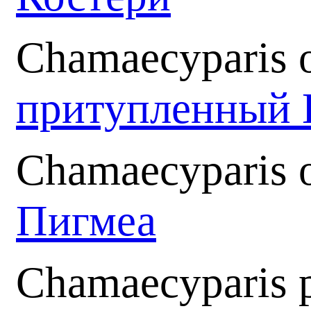
Chamaecyparis o
притупленный 
Chamaecyparis 
Пигмеа
Chamaecyparis p