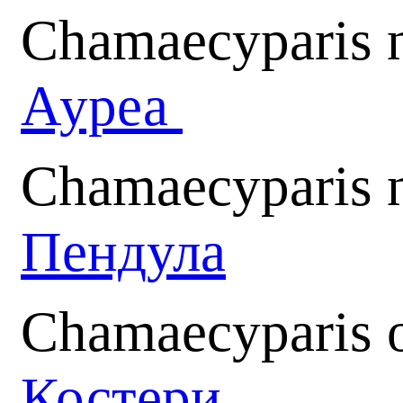
Chamaecyparis n
Ауреа
Chamaecyparis n
Пендула
Chamaecyparis o
Костери