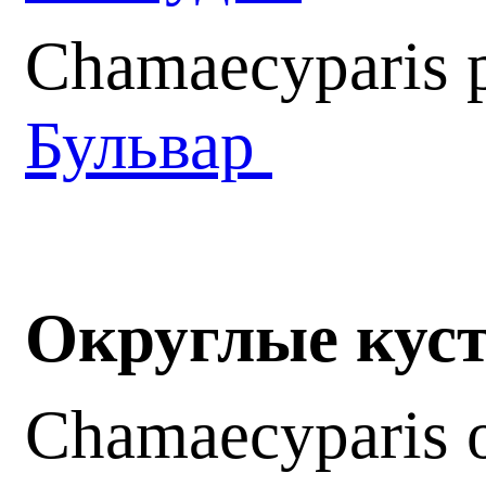
Chamaecyparis p
Бульвар
Округлые кус
Chamaecyparis 