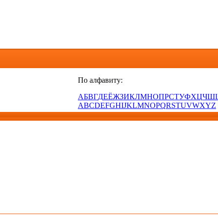
По алфавиту:
А
Б
В
Г
Д
Е
Ё
Ж
З
И
К
Л
М
Н
О
П
Р
С
Т
У
Ф
Х
Ц
Ч
Ш
A
B
C
D
E
F
G
H
I
J
K
L
M
N
O
P
Q
R
S
T
U
V
W
X
Y
Z