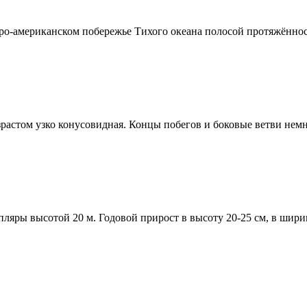
еверо-американском побережье Тихого океана полосой протяжённо
зрастом узко конусовидная. Концы побегов и боковые ветви немно
мпляры высотой 20 м. Годовой прирост в высоту 20-25 см, в шири