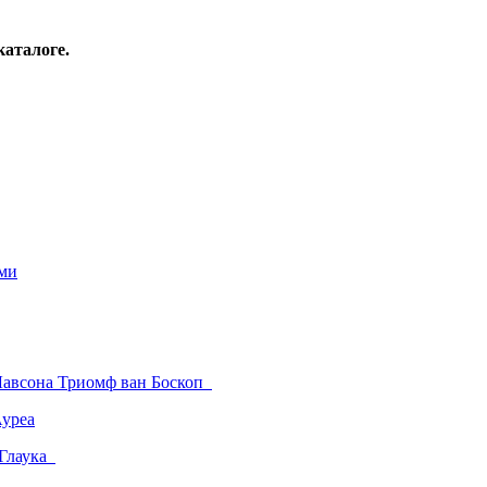
каталоге.
ми
Лавсона Триомф ван Боскоп
Ауреа
 Глаука