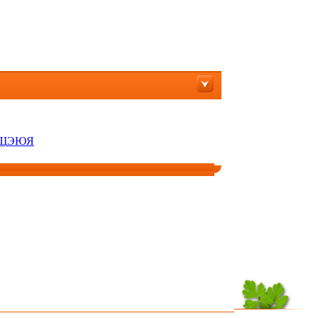
Щ
Э
Ю
Я