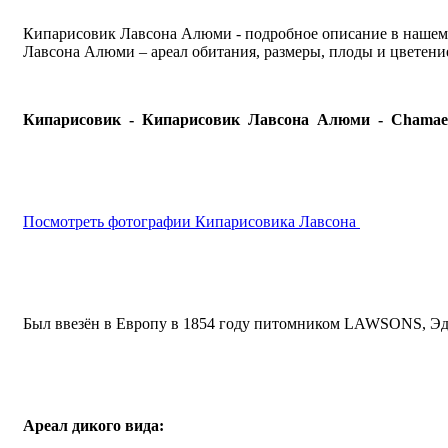
Кипарисовик Лавсона Алюми - подробное описание в нашем 
Лавсона Алюми – ареал обитания, размеры, плоды и цветение
Кипарисовик - Кипарисовик Лавсона Алюми -
Chamae
Посмотреть фотографии Кипарисовика Лавсона
Был ввезён в Европу в 1854 году питомником LAWSONS, Эд
Ареал дикого вида: