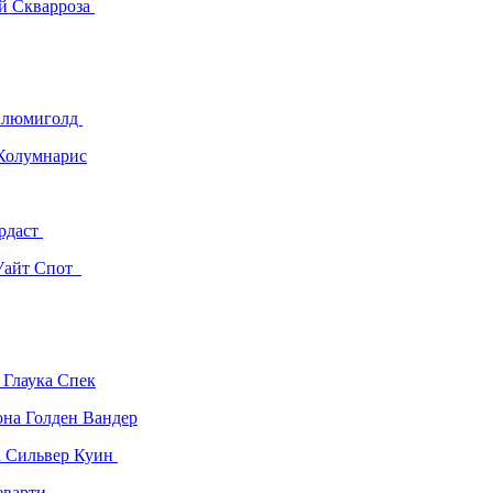
й Скварроза
Алюмиголд
Колумнарис
рдаст
Уайт Спот
 Глаука Спек
на Голден Вандер
а Сильвер Куин
еварти