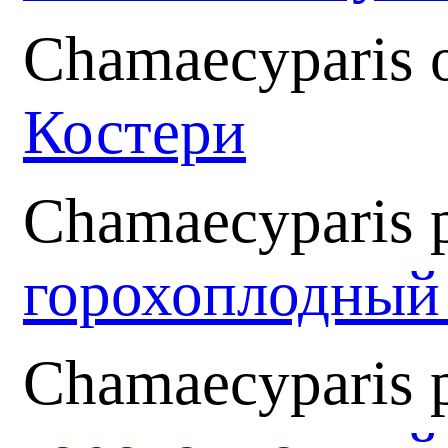
Chamaecyparis o
Костери
Chamaecyparis p
горохоплодный
Chamaecyparis pi