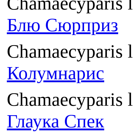
Chamaecyparis l
Блю Сюрприз
Chamaecyparis 
Колумнарис
Chamaecyparis 
Глаука Спек