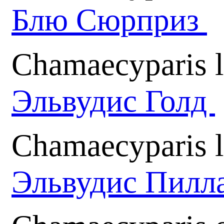
Блю Сюрприз
Chamaecyparis 
Эльвудис Голд
Chamaecyparis l
Эльвудис Пилл