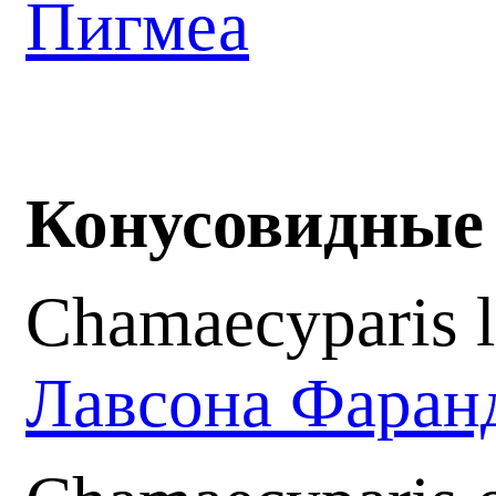
Пигмеа
Конусовидные
Chamaecyparis l
Лавсона Фаран