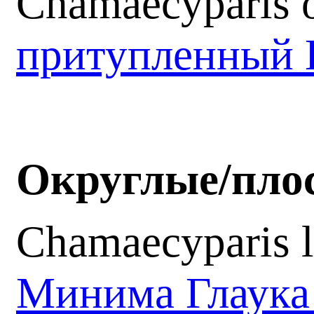
Chamaecyparis o
притупленный 
Округлые/пло
Chamaecyparis 
Минима Глаук