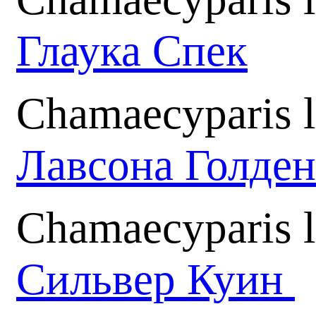
Глаука Спек
Chamaecyparis 
Лавсона Голден
Chamaecyparis l
Сильвер Куин