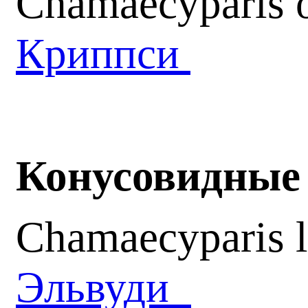
Chamaecyparis o
Криппси
Конусовидные 
Chamaecyparis l
Эльвуди