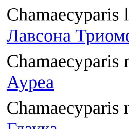
Chamaecyparis 
Лавсона Триом
Chamaecyparis n
Ауреа
Chamaecyparis n
Глаука