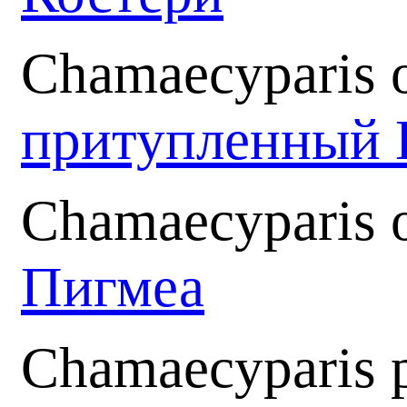
Chamaecyparis o
притупленный 
Chamaecyparis 
Пигмеа
Chamaecyparis p