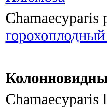
Chamaecyparis p
горохоплодный
Колонновидные
Chamaecyparis l