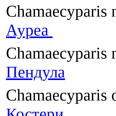
Chamaecyparis n
Ауреа
Chamaecyparis n
Пендула
Chamaecyparis o
Костери