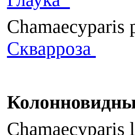
Chamaecyparis p
Скварроза
Колонновидные
Chamaecyparis 