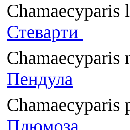
Chamaecyparis l
Стеварти
Chamaecyparis n
Пендула
Chamaecyparis p
Плюмоза