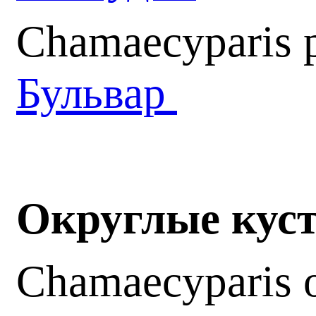
Chamaecyparis p
Бульвар
Округлые кус
Chamaecyparis 