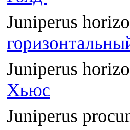
Juniperus horiz
горизонтальны
Juniperus horiz
Хьюс
Juniperus proc