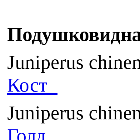
Подушковидн
Juniperus chine
Кост
Juniperus chine
Голд