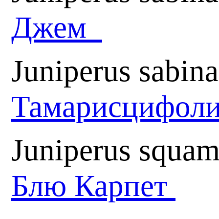
Джем
Juniperus sabina
Тамарисцифол
Juniperus squam
Блю Карпет