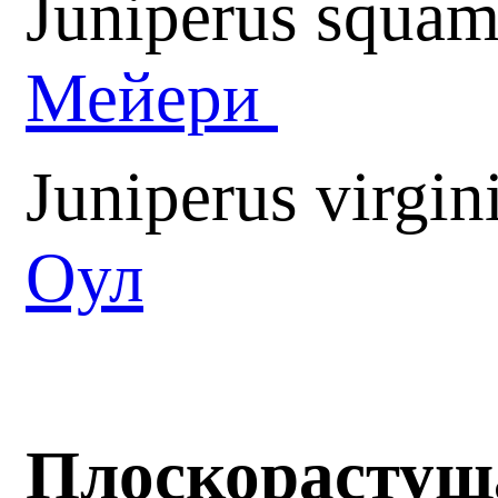
Juniperus squam
Мейери
Juniperus virgi
Оул
Плоскорастущ