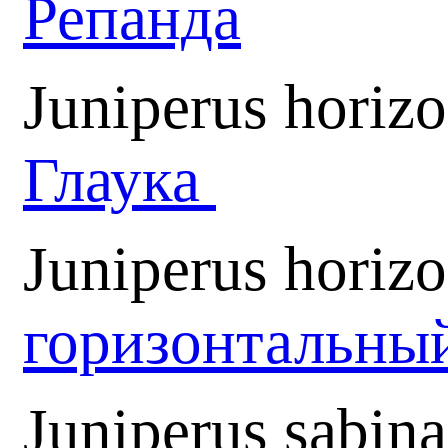
Репанда
Juniperus horizo
Глаука
Juniperus horizo
горизонтальны
Juniperus sabin