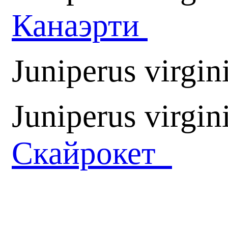
Канаэрти
Juniperus virgin
Juniperus virgin
Скайрокет