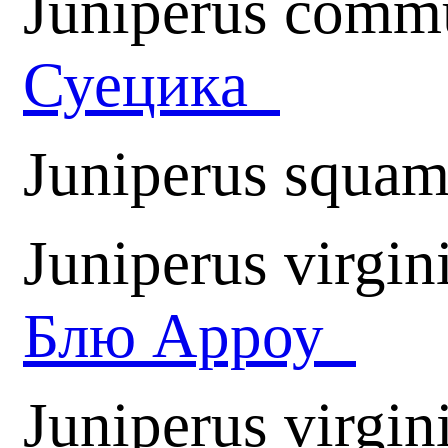
Juniperus commu
Суецика
Juniperus squam
Juniperus virgi
Блю Арроу
Juniperus virgin