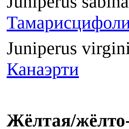
Juniperus sabina
Тамарисцифол
Juniperus virgin
Канаэрти
Жёлтая
/
жёлто