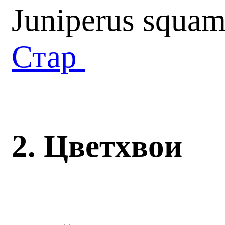
Juniperus squam
Стар
2.
Цвет
хвои