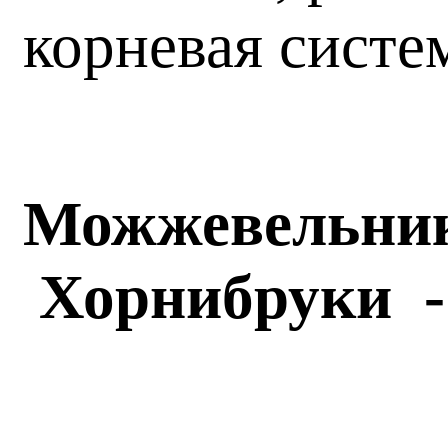
корневая систе
Можжевельни
Хорнибруки 