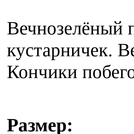
Вечнозелёный 
кустарничек. Ве
Кончики побего
Размер: