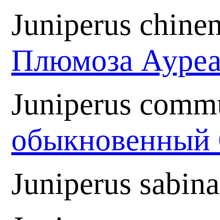
Juniperus chine
Плюмоза Ауре
Juniperus comm
обыкновенный 
Juniperus sabin