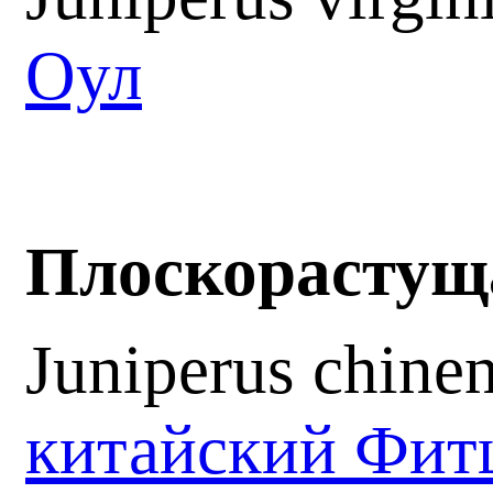
Оул
Плоскорастущ
Juniperus chine
китайский Фит