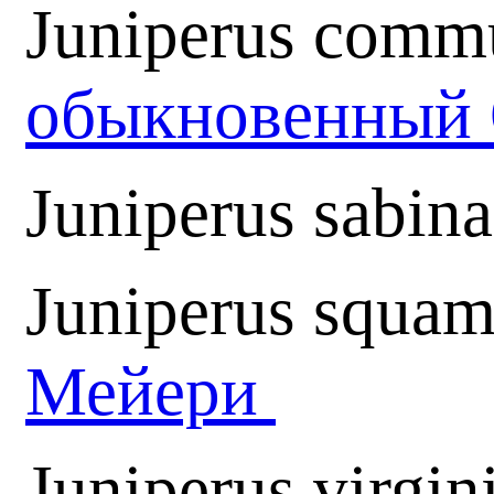
Juniperus comm
обыкновенный 
Juniperus sabin
Juniperus squam
Мейери
Juniperus virgi