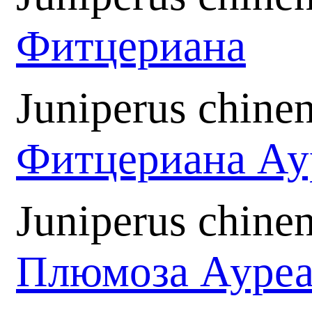
Фитцериана
Juniperus chinen
Фитцериана А
Juniperus chine
Плюмоза Ауре