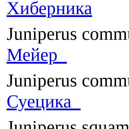
Хиберника
Juniperus comm
Мейер
Juniperus commu
Суецика
Juniperus squam