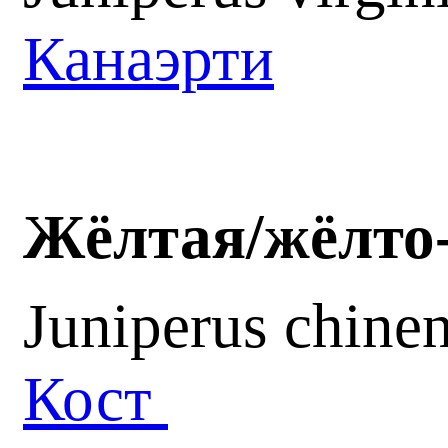
Канаэрти
Жёлтая
/
жёлто
Juniperus chine
Кост