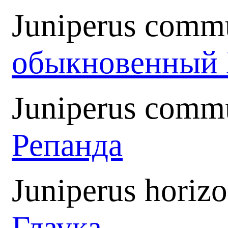
Juniperus commu
обыкновенный
Juniperus comm
Репанда
Juniperus horizo
Глаука