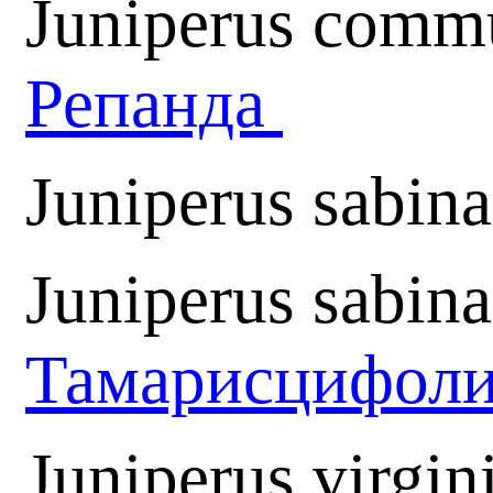
Juniperus comm
Репанда
Juniperus sabin
Juniperus sabina
Тамарисцифол
Juniperus virgin