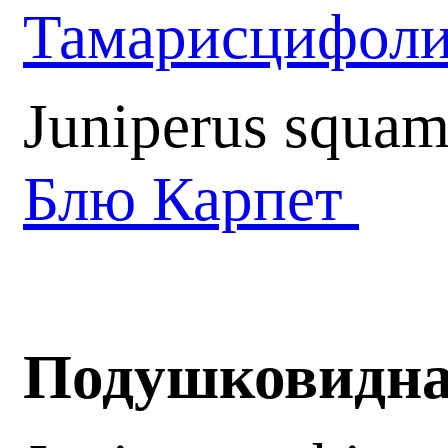
Тамарисцифол
Juniperus squam
Блю Карпет
Подушковидн