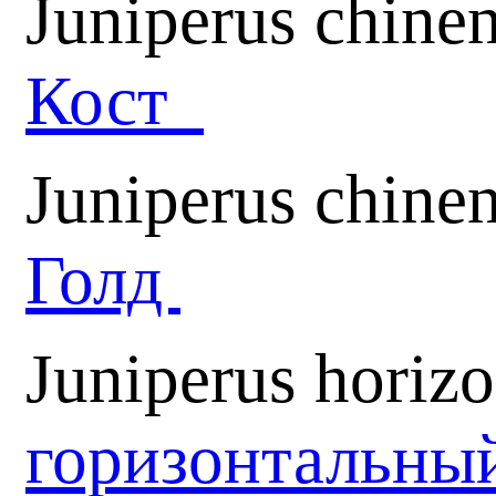
Juniperus chine
Кост
Juniperus chine
Голд
Juniperus horiz
горизонтальны