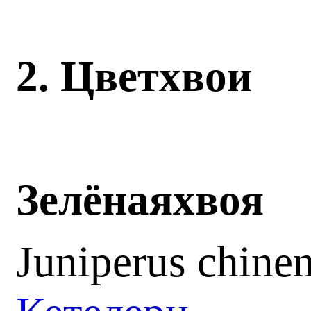
2.
Цвет
хвои
Зелёная
хвоя
Juniperus chinen