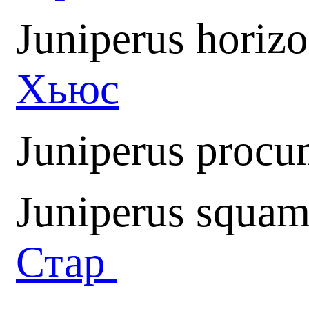
Juniperus horiz
Хьюс
Juniperus proc
Juniperus squam
Стар