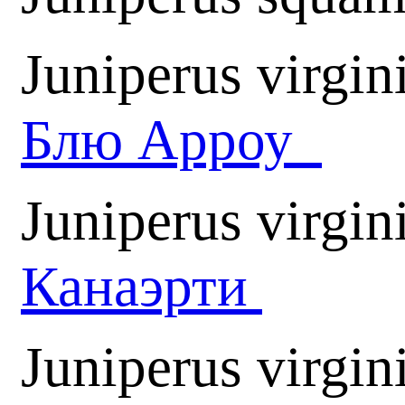
Juniperus virgi
Блю Арроу
Juniperus virgin
Канаэрти
Juniperus virgin