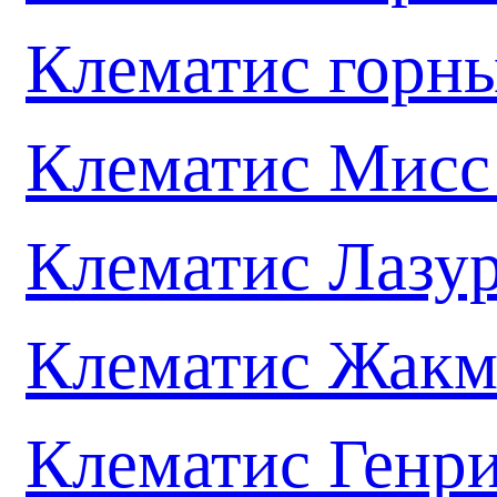
Клематис горн
Клематис Мисс
Клематис Лазу
Клематис Жакм
Клематис Генр