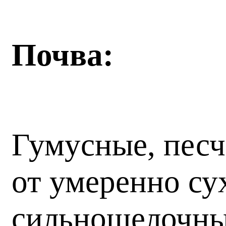
Почва:
Гумусные, песч
от умеренно су
сильнощелочны