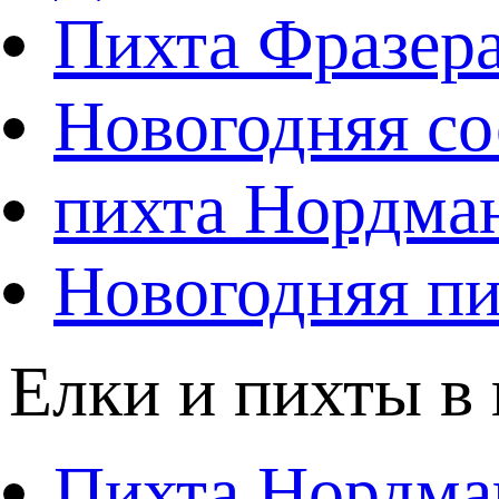
Пихта Фразер
Новогодняя со
пихта Нордма
Новогодняя пи
Елки и пихты в
Пихта Нордма