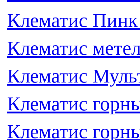
Клематис Пинк
Клематис мете
Клематис Муль
Клематис горн
Клематис горн