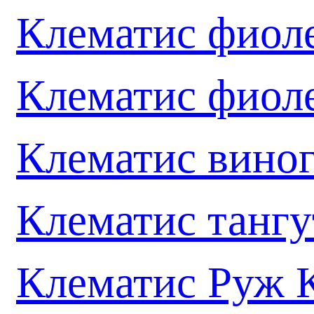
Клематис фиол
Клематис фиол
Клематис вино
Клематис танг
Клематис Руж 