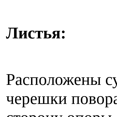
Листья:
Расположены су
черешки повора