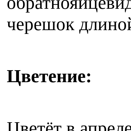
обратнояйцевид
черешок длино
Цветение:
Цветёт в апрел