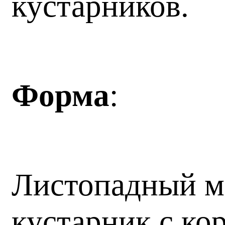
кустарников.
Форма
:
Листопадный м
кустарник с к