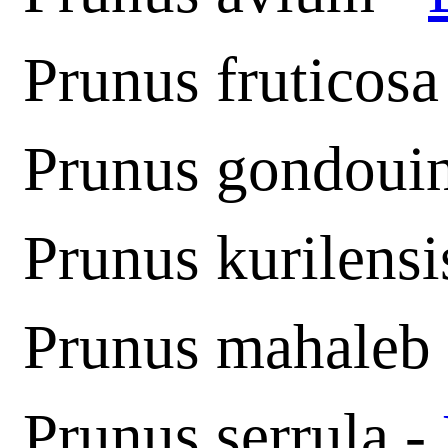
Prunus fruticos
Prunus gondouin
Prunus kurilensis
Prunus mahaleb
Prunus serrula -