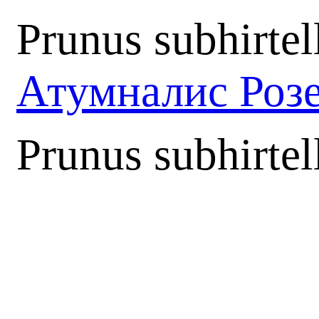
Prunus subhirte
Атумналис Роз
Prunus subhirte