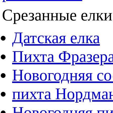
Срезанные елки
Датская елка
Пихта Фразер
Новогодняя со
пихта Нордма
Новогодняя пи