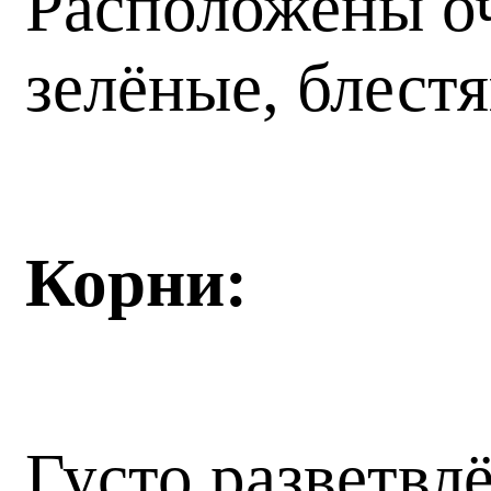
Расположены оч
зелёные, блест
Корни:
Густо разветвл