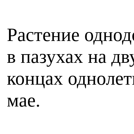
Растение однод
в пазухах на д
концах однолет
мае.