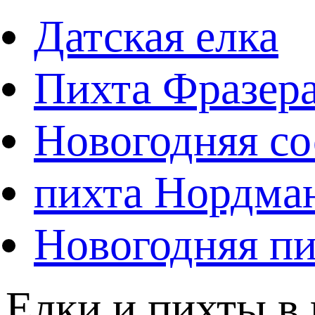
Датская елка
Пихта Фразер
Новогодняя со
пихта Нордма
Новогодняя пи
Елки и пихты в