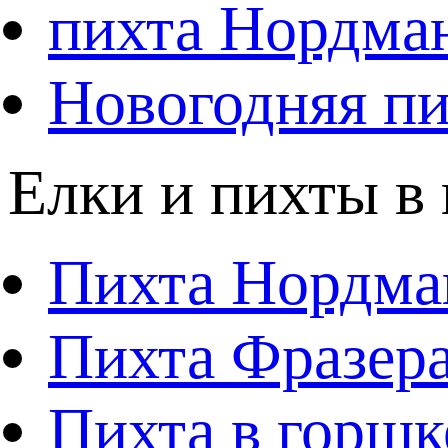
пихта Нордма
Новогодняя пи
Елки и пихты в
Пихта Нордма
Пихта Фразера
Пихта в горшк