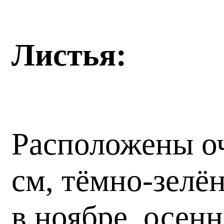
Листья:
Расположены оч
см, тёмно-зелё
в ноябре, осен