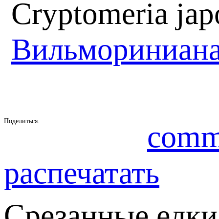
Cryptomeria jap
Вильмориниан
Поделиться:
comm
распечатать
Срезанные елки