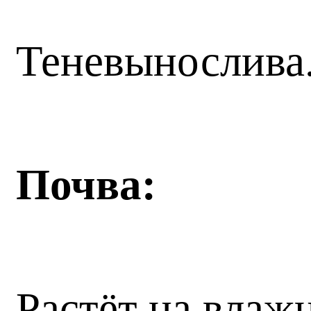
Теневынослива
Почва:
Растёт на влаж