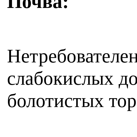
Почва:
Нетребователен
слабокислых д
болотистых тор