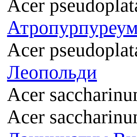
Acer pseudopla
Атропурпуреу
Acer pseudoplat
Леопольди
Acer saccharin
Acer saccharinu