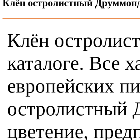
Клён остролистный Друммон
Клён остролис
каталоге. Все 
европейских пи
остролистный Д
цветение, пред