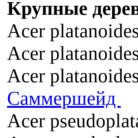
Крупные дерев
Acer platanoide
Acer platanoide
Acer platanoid
Саммершейд
Acer pseudoplat