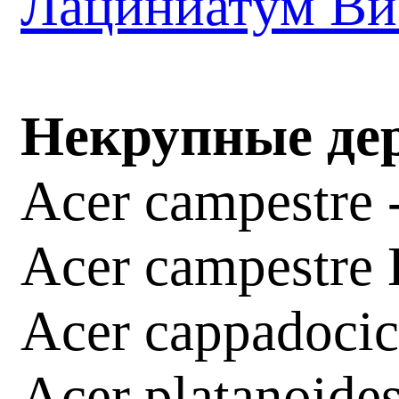
Лациниатум Ви
Некрупные дер
Acer campestre 
Acer campestre E
Acer cappadoci
Acer platanoide