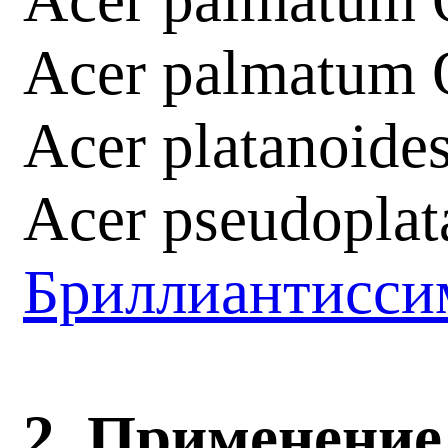
Acer palmatum 
Acer palmatum 
Acer platanoide
Acer pseudoplat
Бриллиантисс
2. Применени