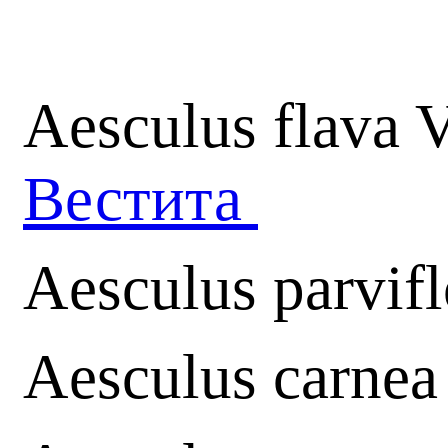
Aesculus flava V
Вестита
Aesculus parvifl
Aesculus carnea