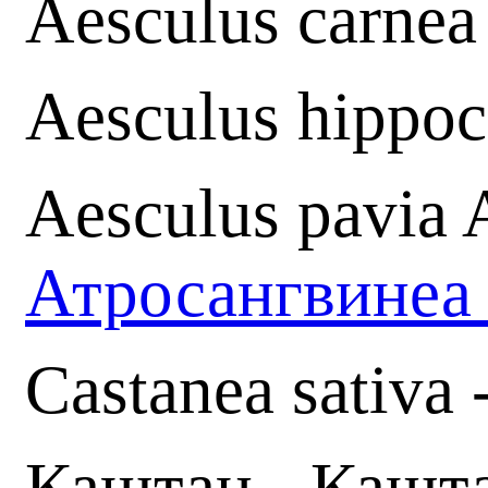
Aesculus carnea 
Aesculus hippo
Aesculus pavia 
Атросангвине
Castanea sativa 
Каштан - Каштан