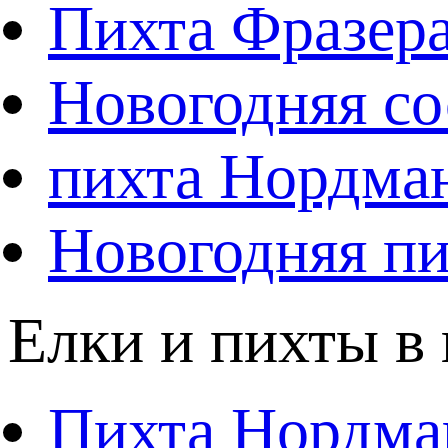
Пихта Фразер
Новогодняя со
пихта Нордма
Новогодняя пи
Елки и пихты в
Пихта Нордма