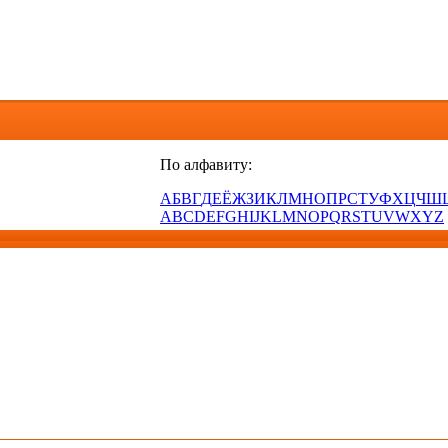
По алфавиту:
А
Б
В
Г
Д
Е
Ё
Ж
З
И
К
Л
М
Н
О
П
Р
С
Т
У
Ф
Х
Ц
Ч
Ш
A
B
C
D
E
F
G
H
I
J
K
L
M
N
O
P
Q
R
S
T
U
V
W
X
Y
Z