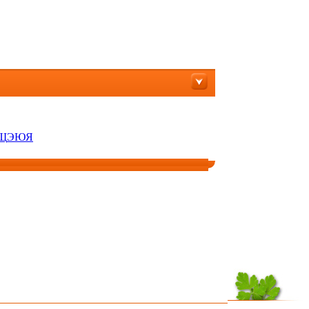
Щ
Э
Ю
Я