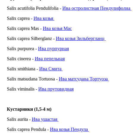
Salix acutifolia Pendulifolia -
Ива остролистная Пендулифолиа
Salix caprea -
Ива козья
Salix caprea Mas -
Ива козья Мас
Salix caprea Silberglanz -
Ива козья Зильбергланц
Salix purpurea -
Ива пурпурная
Salix cinerea -
Ива пепельная
Salix smithiana -
Ива Смита
Salix matsudana Tortuosa -
Ива матсудана Тортуоза
Salix viminalis -
Ива прутовидная
Кустарники (1,5-4 м)
Salix aurita -
Ива ушастая
Salix caprea Pendula -
Ива козья Пендула