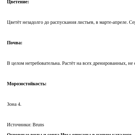
Цветение:
Цветёт незадолго до распускания листьев, в марте-апреле. С
Почва:
В целом нетребовательна. Растёт на всех дренированных, не
Морозостойкость:
Зона 4.
Источники: Bruns
Основные виды и сорта Ивы описаны в нашем каталоге.