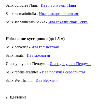
Salix purpurea Nana -
Ива пурпурная Нана
Salix rosmarinifolia -
Ива розмаринолистная
Salix sachalinensis Sekka -
Ива сахалинская Секка
Небольшие кустарники (до 1,5 м)
Salix helvetica -
Ива гельветская
Salix lanata -
Ива мохнатая
Ива пурпурная Пендула -
Ива пурпурная Пендула
Salix repens argentea -
Ива ползучая серебристая
Salix Wehrhahnii -
Ива Верхани
2. Цветение