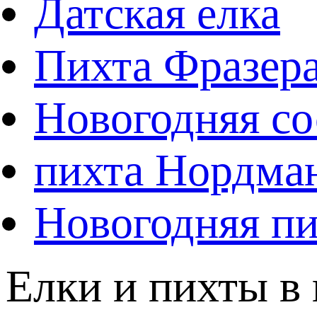
Датская елка
Пихта Фразер
Новогодняя со
пихта Нордма
Новогодняя пи
Елки и пихты в