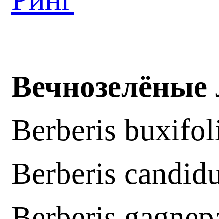
Вечнозелёные
Berberis buxifo
Berberis candid
Berberis gagnepa