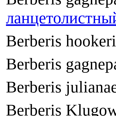
ланцетолистны
Berberis hooker
Berberis gagnepa
Berberis juliana
Berberis Klugow