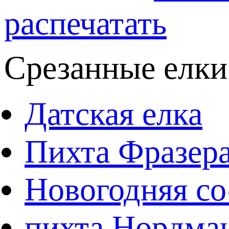
распечатать
Срезанные елки
Датская елка
Пихта Фразер
Новогодняя со
пихта Нордма