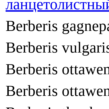
ланцетолистн
Berberis gagnepa
Berberis vulgari
Berberis ottawe
Berberis ottawe