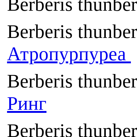
Berberis thunber
Berberis thunber
Атропурпуреа
Berberis thunbe
Ринг
Berberis thunber