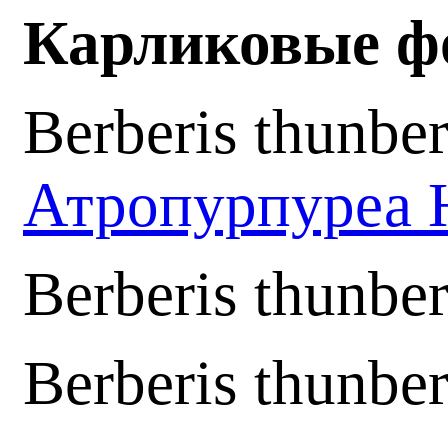
Карликовые фо
Berberis thunbe
Атропурпуреа 
Berberis thunber
Berberis thunber