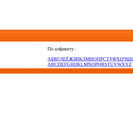
По алфавиту:
А
Б
В
Г
Д
Е
Ё
Ж
З
И
К
Л
М
Н
О
П
Р
С
Т
У
Ф
Х
Ц
Ч
Ш
A
B
C
D
E
F
G
H
I
J
K
L
M
N
O
P
Q
R
S
T
U
V
W
X
Y
Z