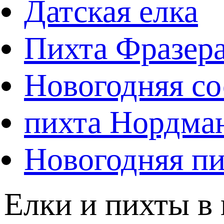
Датская елка
Пихта Фразер
Новогодняя со
пихта Нордма
Новогодняя пи
Елки и пихты в