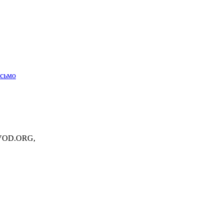
исьмо
OVOD.ORG,