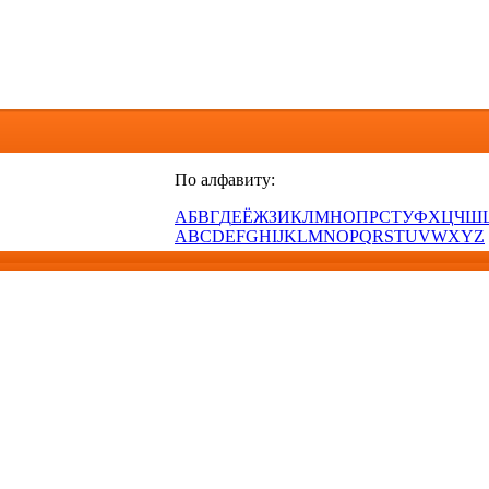
По алфавиту:
А
Б
В
Г
Д
Е
Ё
Ж
З
И
К
Л
М
Н
О
П
Р
С
Т
У
Ф
Х
Ц
Ч
Ш
A
B
C
D
E
F
G
H
I
J
K
L
M
N
O
P
Q
R
S
T
U
V
W
X
Y
Z