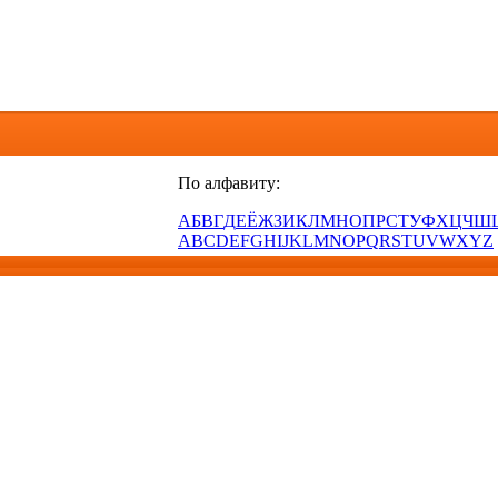
По алфавиту:
А
Б
В
Г
Д
Е
Ё
Ж
З
И
К
Л
М
Н
О
П
Р
С
Т
У
Ф
Х
Ц
Ч
Ш
A
B
C
D
E
F
G
H
I
J
K
L
M
N
O
P
Q
R
S
T
U
V
W
X
Y
Z