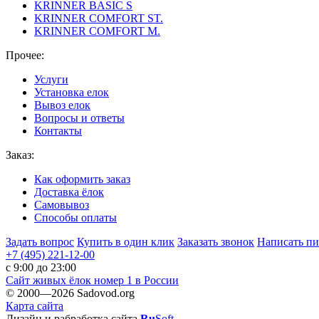
KRINNER BASIC S
KRINNER COMFORT ST.
KRINNER COMFORT М.
Прочее:
Услуги
Установка елок
Вывоз елок
Вопросы и ответы
Контакты
Заказ:
Как оформить заказ
Доставка ёлок
Самовывоз
Способы оплаты
Задать вопрос
Купить в один клик
Заказать звонок
Написать п
+7 (495)
221-12-00
c 9:00 до 23:00
Сайт живых ёлок номер
1
в России
© 2000—2026 Sadovod.org
Карта сайта
Дизайн и рабработка сайта
Ru
Soft