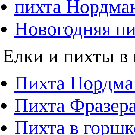
пихта Нордма
Новогодняя пи
Елки и пихты в
Пихта Нордма
Пихта Фразера
Пихта в горшк