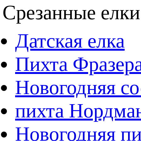
Срезанные елки
Датская елка
Пихта Фразер
Новогодняя со
пихта Нордма
Новогодняя пи