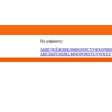
По алфавиту:
А
Б
В
Г
Д
Е
Ё
Ж
З
И
К
Л
М
Н
О
П
Р
С
Т
У
Ф
Х
Ц
Ч
Ш
A
B
C
D
E
F
G
H
I
J
K
L
M
N
O
P
Q
R
S
T
U
V
W
X
Y
Z