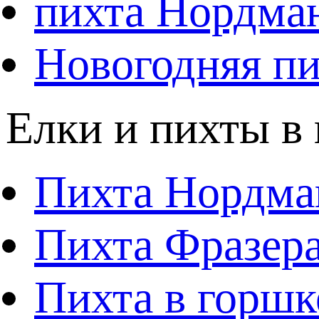
пихта Нордма
Новогодняя пи
Елки и пихты в
Пихта Нордма
Пихта Фразера
Пихта в горшк