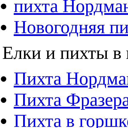
пихта Нордма
Новогодняя пи
Елки и пихты в
Пихта Нордма
Пихта Фразера
Пихта в горшк