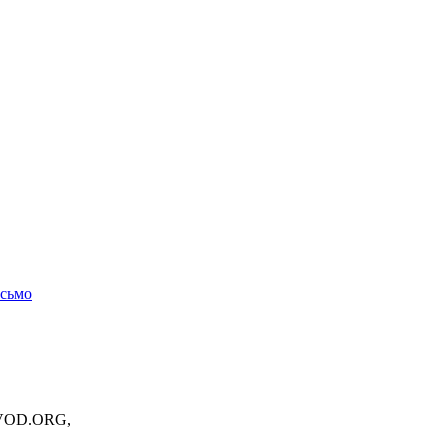
исьмо
OVOD.ORG,