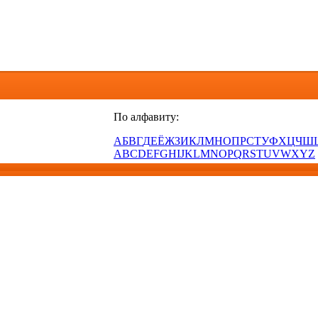
По алфавиту:
А
Б
В
Г
Д
Е
Ё
Ж
З
И
К
Л
М
Н
О
П
Р
С
Т
У
Ф
Х
Ц
Ч
Ш
A
B
C
D
E
F
G
H
I
J
K
L
M
N
O
P
Q
R
S
T
U
V
W
X
Y
Z