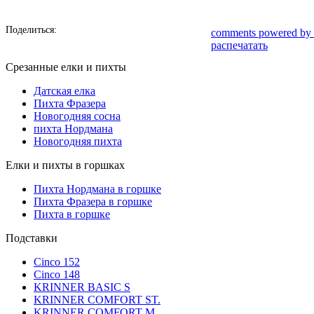
Поделиться:
comments powered by
распечатать
Срезанные елки и пихты
Датская елка
Пихта Фразера
Новогодняя сосна
пихта Нордмана
Новогодняя пихта
Елки и пихты в горшках
Пихта Нордмана в горшке
Пихта Фразера в горшке
Пихта в горшке
Подставки
Cinco 152
Cinco 148
KRINNER BASIC S
KRINNER COMFORT ST.
KRINNER COMFORT М.