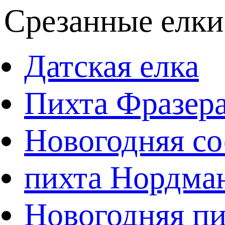
Срезанные елки
Датская елка
Пихта Фразер
Новогодняя со
пихта Нордма
Новогодняя пи