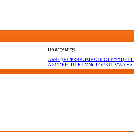
По алфавиту:
А
Б
В
Г
Д
Е
Ё
Ж
З
И
К
Л
М
Н
О
П
Р
С
Т
У
Ф
Х
Ц
Ч
Ш
A
B
C
D
E
F
G
H
I
J
K
L
M
N
O
P
Q
R
S
T
U
V
W
X
Y
Z