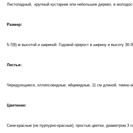
Листопадный, крупный кустарник или небольшое дерево, в молодост
Размер:
5-7(8) м высотой и шириной. Годовой прирост в ширину и высоту 30-
Листья:
Чередующиеся, эллипсовидные, яйцевидные, 11 см длиной, темно-зе
Цветение:
Сине-красные (не пурпурно-красные), простые цветки, диаметром 3 с