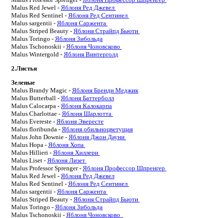
Malus
Red Jewel -
Яблоня Ред Джевел
Malus
Red
Sentinel
-
Яблоня Ред Сентинел
Malus
sargentii
-
Яблоня Саржента
Malus
Striped
Beauty
-
Яблоня Страйпд Бьюти
Malus
Toringo
-
Яблоня Зибольда
Malus
Tschonoskii
-
Яблоня Чоновсково
Malus
Wintergold
-
Яблоня Винтерголд
2.Листья
Зеленые
Malus
Brandy Magic -
Яблоня Бренди Меджик
Malus
Butterball
-
Яблоня Баттерболл
Malus
Calocarpa
-
Яблоня Калокарпа
Malus
Charlottae
-
Яблоня Шарлотта
Malus
Evereste
-
Яблоня Эвересте
Malus
floribunda
-
Яблоня обильноцветущая
Malus
John
Downie
-
Яблоня Джон Дауни
Malus
Hopa
-
Яблоня Хопа
Malus
Hillieri
-
Яблоня Хиллери
Malus
Liset
-
Яблоня Лизет
Malus
Professor
Sprenger
-
Яблоня Профессор Шпренгер
Malus
Red Jewel -
Яблоня Ред Джевел
Malus
Red
Sentinel
-
Яблоня Ред Сентинел
Malus
sargentii
-
Яблоня Саржента
Malus
Striped
Beauty
-
Яблоня Страйпд Бьюти
Malus
Toringo
-
Яблоня Зибольда
Malus
Tschonoskii
-
Яблоня Чоновсково