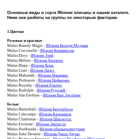
Основные виды и сорта Яблони описаны в нашем каталоге.
Ниже они разбиты на группы по некоторым факторам.
1.Цветки
Розовые и красные
Malus
Brandy Magic -
Яблоня Бренди Меджик
Malus
Coccinella -
Яблоня Коккинелла
Malus
Eleyi
-
Яблоня Элей
Malus
Hillieri
-
Яблоня Хиллери
Malus
Hopa
-
Яблоня Хопа
Malus
Liset
-
Яблоня Лизет
Malus
Makamik -
Яблоня Макамик
Malus
Profusion
-
Яблоня Прфьюжн
Malus
Royalty
-
Яблоня Роялти
Malus
Rudolph -
Яблоня Рудольф
Malus
Van
Eseltine
-
Яблоня Ван Эзелтине
Белые
Malus
Butterball
-
Яблоня Баттерболл
Malus
Calocarpa
-
Яблоня Калокарпа
Malus
Charlottae
-
Яблоня Шарлотта
Malus
Evereste
-
Яблоня Эвересте
Malus
floribunda
-
Яблоня обильноцветущая
Malus
John
Downie
-
Яблоня Джон Дауни
Malus
Professor
Sprenger
-
Яблоня Профессор Шпренгер