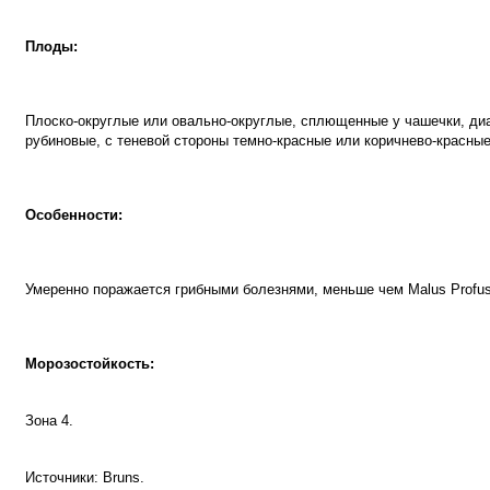
Плоды:
Плоско-округлые или овально-округлые, сплющенные у чашечки, диам
рубиновые, с теневой стороны темно-красные или коричнево-красные
Особенности:
Умеренно поражается грибными болезнями, меньше чем
Malus
Profu
Морозостойкость:
Зона 4.
Источники:
Bruns
.