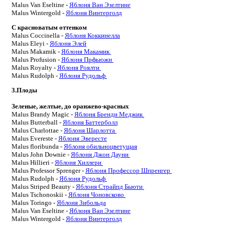
Malus
Van
Eseltine
-
Яблоня Ван Эзелтине
Malus
Wintergold
-
Яблоня Винтерголд
С красноватым оттенком
Malus
Coccinella -
Яблоня Коккинелла
Malus
Eleyi
-
Яблоня Элей
Malus
Makamik -
Яблоня Макамик
Malus
Profusion
-
Яблоня Прфьюжн
Malus
Royalty
-
Яблоня Роялти
Malus
Rudolph -
Яблоня Рудольф
3.Плоды
Зеленые, желтые, до оранжево-красных
Malus
Brandy Magic -
Яблоня Бренди Меджик
Malus
Butterball
-
Яблоня Баттерболл
Malus
Charlottae
-
Яблоня Шарлотта
Malus
Evereste
-
Яблоня Эвересте
Malus
floribunda
-
Яблоня обильноцветущая
Malus
John
Downie
-
Яблоня Джон Дауни
Malus
Hillieri
-
Яблоня Хиллери
Malus
Professor
Sprenger
-
Яблоня Профессор Шпренгер
Malus
Rudolph -
Яблоня Рудольф
Malus
Striped
Beauty
-
Яблоня Страйпд Бьюти
Malus
Tschonoskii
-
Яблоня Чоновсково
Malus
Toringo
-
Яблоня Зибольда
Malus
Van
Eseltine
-
Яблоня Ван Эзелтине
Malus
Wintergold
-
Яблоня Винтерголд