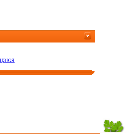
Щ
Э
Ю
Я