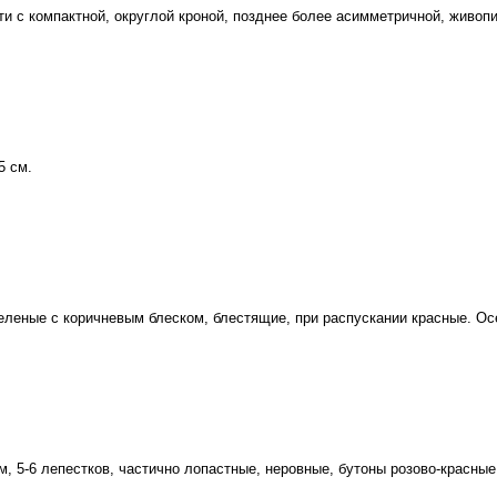
и с компактной, округлой кроной, позднее более асимметричной, живопи
35 см.
леные с коричневым блеском, блестящие, при распускании красные. Ос
м, 5-6 лепестков, частично лопастные, неровные, бутоны розово-красны