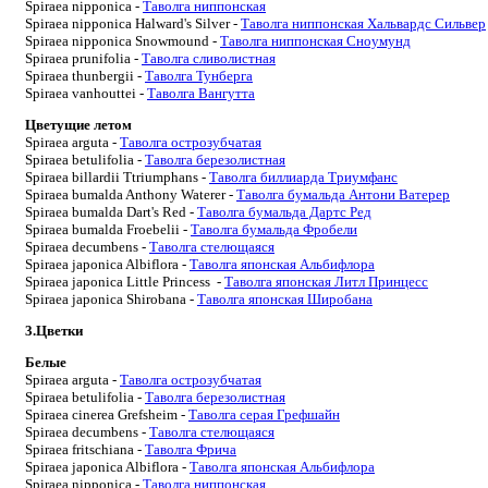
Spiraea nipponica -
Таволга ниппонская
Spiraea nipponica Halward's Silver -
Таволга ниппонская Хальвардс Сильвер
Spiraea nipponica Snowmound -
Таволга ниппонская Сноумунд
Spiraea prunifolia -
Таволга сливолистная
Spiraea thunbergii -
Таволга Тунберга
Spiraea vanhouttei -
Таволга Вангутта
Цветущие летом
Spiraea arguta -
Таволга острозубчатая
Spiraea betulifolia -
Таволга березолистная
Spiraea billardii Ttriumphans -
Таволга биллиарда Триумфанс
Spiraea bumalda Anthony Waterer -
Таволга бумальда Антони Ватерер
Spiraea bumalda Dart's Red -
Таволга бумальда Дартс Ред
Spiraea bumalda Froebelii -
Таволга бумальда Фробели
Spiraea decumbens -
Таволга стелющаяся
Spiraea japonica Albiflora -
Таволга японская Альбифлора
Spiraea japonica Little Princess -
Таволга японская Литл Принцесс
Spiraea japonica Shirobana -
Таволга японская Широбана
3.Цветки
Белые
Spiraea arguta -
Таволга острозубчатая
Spiraea betulifolia -
Таволга березолистная
Spiraea cinerea Grefsheim -
Таволга серая Грефшайн
Spiraea decumbens -
Таволга стелющаяся
Spiraea fritschiana -
Таволга Фрича
Spiraea japonica Albiflora -
Таволга японская Альбифлора
Spiraea nipponica -
Таволга ниппонская