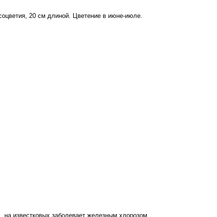
соцветия, 20 см длиной. Цветение в июне-июле.
х, на известковых заболевает железным хлорозом.