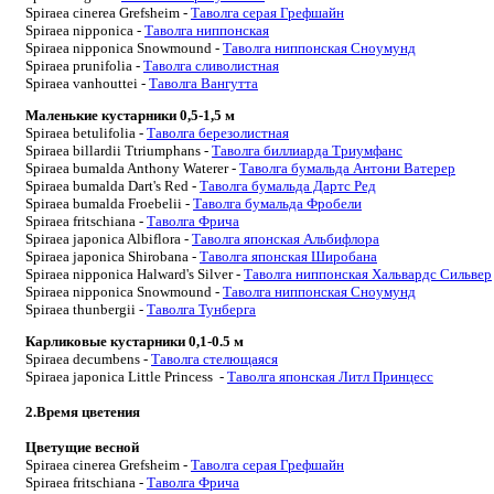
Spiraea cinerea Grefsheim -
Таволга серая Грефшайн
Spiraea nipponica -
Таволга ниппонская
Spiraea nipponica Snowmound -
Таволга ниппонская Сноумунд
Spiraea prunifolia -
Таволга сливолистная
Spiraea vanhouttei -
Таволга Вангутта
Маленькие кустарники 0,5-1,5 м
Spiraea betulifolia -
Таволга березолистная
Spiraea billardii Ttriumphans -
Таволга биллиарда Триумфанс
Spiraea bumalda Anthony Waterer -
Таволга бумальда Антони Ватерер
Spiraea bumalda Dart's Red -
Таволга бумальда Дартс Ред
Spiraea bumalda Froebelii -
Таволга бумальда Фробели
Spiraea fritschiana -
Таволга Фрича
Spiraea japonica Albiflora -
Таволга японская Альбифлора
Spiraea japonica Shirobana -
Таволга японская Широбана
Spiraea nipponica Halward's Silver -
Таволга ниппонская Хальвардс Сильвер
Spiraea nipponica Snowmound -
Таволга ниппонская Сноумунд
Spiraea thunbergii -
Таволга Тунберга
Карликовые кустарники 0,1-0.5 м
Spiraea decumbens -
Таволга стелющаяся
Spiraea japonica Little Princess -
Таволга японская Литл Принцесс
2.Время цветения
Цветущие весной
Spiraea cinerea Grefsheim -
Таволга серая Грефшайн
Spiraea fritschiana -
Таволга Фрича