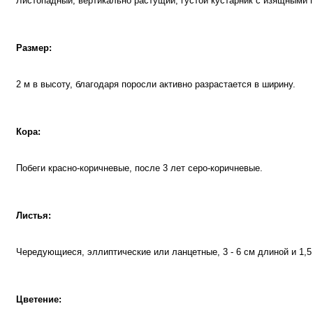
Листопадный, вертикально растущий, густой кустарник с изящными 
Размер:
2 м в высоту, благодаря поросли активно разрастается в ширину.
Кора:
Побеги красно-коричневые, после 3 лет серо-коричневые.
Листья:
Чередующиеся, эллиптические или ланцетные, 3 - 6 см длиной и 1,5
Цветение: