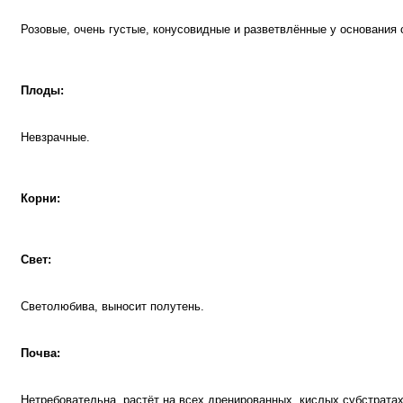
Розовые, очень густые, конусовидные и разветвлённые у основания 
Плоды:
Невзрачные.
Корни:
Свет:
Светолюбива, выносит полутень.
Почва:
Нетребовательна, растёт на всех дренированных, кислых субстрата