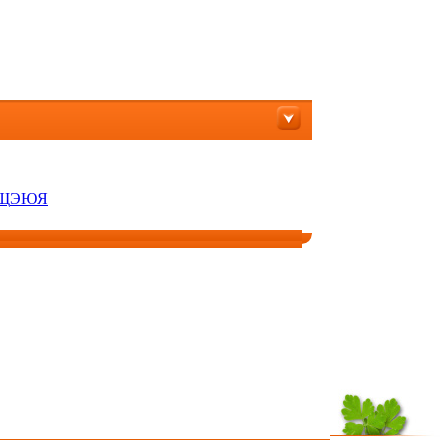
Щ
Э
Ю
Я