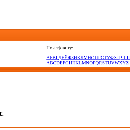
По алфавиту:
А
Б
В
Г
Д
Е
Ё
Ж
З
И
К
Л
М
Н
О
П
Р
С
Т
У
Ф
Х
Ц
Ч
Ш
A
B
C
D
E
F
G
H
I
J
K
L
M
N
O
P
Q
R
S
T
U
V
W
X
Y
Z
с