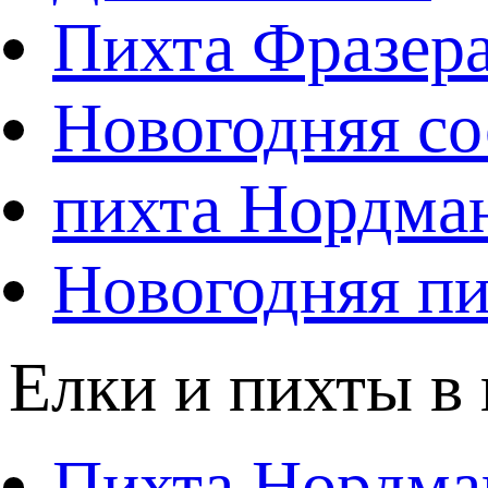
Пихта Фразер
Новогодняя со
пихта Нордма
Новогодняя пи
Елки и пихты в
Пихта Нордма