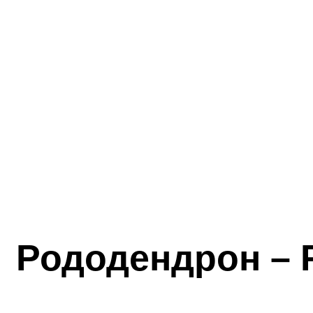
Рододендрон
–
Р