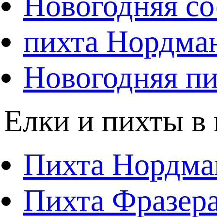
Новогодняя со
пихта Нордма
Новогодняя пи
Елки и пихты в
Пихта Нордма
Пихта Фразера