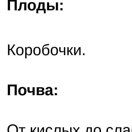
Плоды:
Коробочки.
Почва:
От кислых до сл