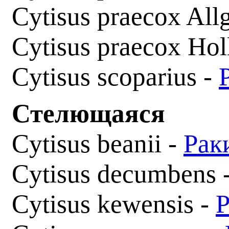
Cytisus praecox All
Cytisus praecox Hol
Cytisus scoparius -
Стелющаяся
Cytisus beanii -
Рак
Cytisus decumbens 
Cytisus kewensis -
Р