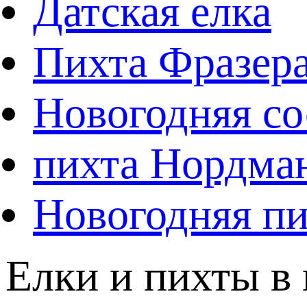
Датская елка
Пихта Фразер
Новогодняя со
пихта Нордма
Новогодняя пи
Елки и пихты в