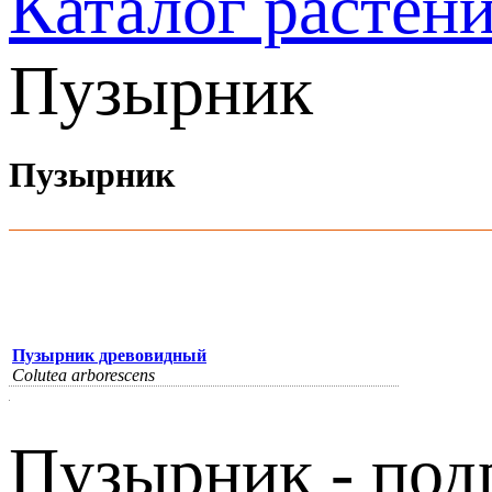
Каталог растен
Пузырник
Пузырник
Пузырник древовидный
Colutea arborescens
Пузырник - под