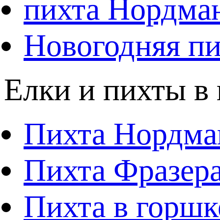
пихта Нордма
Новогодняя пи
Елки и пихты в
Пихта Нордма
Пихта Фразера
Пихта в горшк