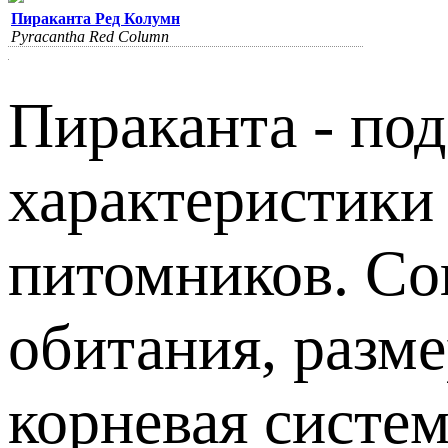
Пираканта Ред Колумн
Pyracantha Red Column
Пираканта - под
характеристики
питомников. Сов
обитания, разм
корневая систем