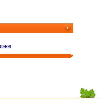
Щ
Э
Ю
Я