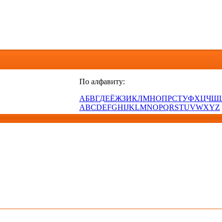
По алфавиту:
А
Б
В
Г
Д
Е
Ё
Ж
З
И
К
Л
М
Н
О
П
Р
С
Т
У
Ф
Х
Ц
Ч
Ш
A
B
C
D
E
F
G
H
I
J
K
L
M
N
O
P
Q
R
S
T
U
V
W
X
Y
Z