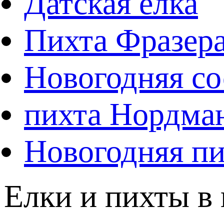
Датская елка
Пихта Фразер
Новогодняя со
пихта Нордма
Новогодняя пи
Елки и пихты в