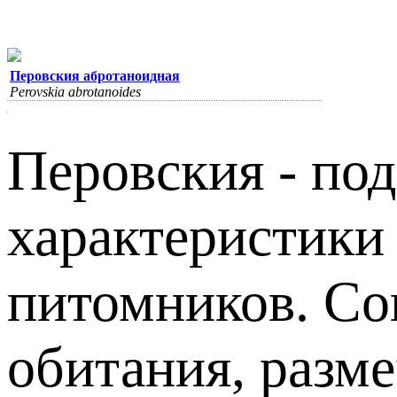
Перовския абротаноидная
Perovskia abrotanoides
Перовския - под
характеристики
питомников. Сов
обитания, разм