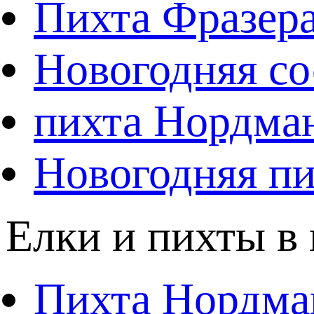
Пихта Фразер
Новогодняя со
пихта Нордма
Новогодняя пи
Елки и пихты в
Пихта Нордма