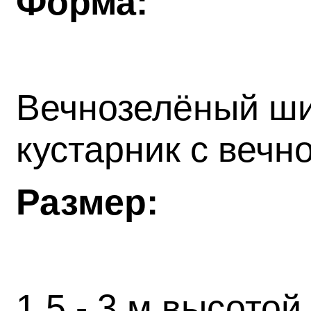
Форма:
Вечнозелёный ши
кустарник с веч
Размер:
1,5 - 3 м высото