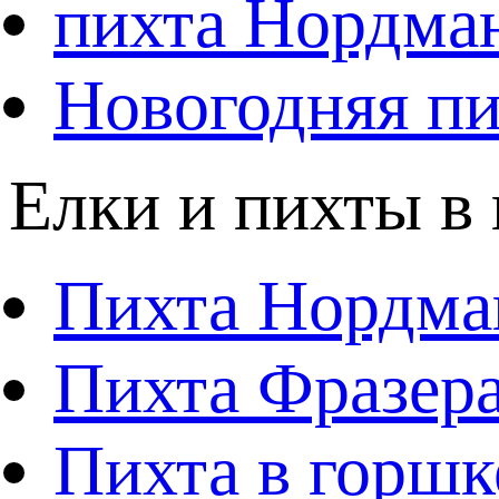
пихта Нордма
Новогодняя пи
Елки и пихты в
Пихта Нордма
Пихта Фразера
Пихта в горшк