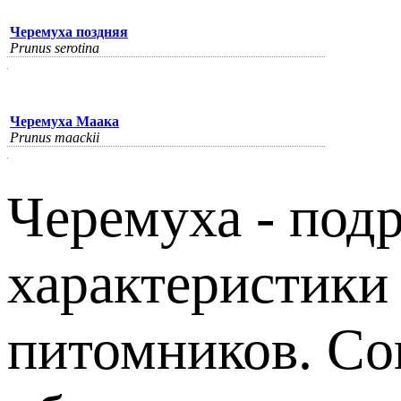
Черемуха поздняя
Prunus serotina
Черемуха Маака
Prunus maackii
Черемуха - подр
характеристики
питомников. Сов