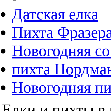
Датская елка
Пихта Фразер
Новогодняя со
пихта Нордма
Новогодняя пи
Елки и пихты в