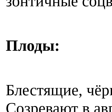
зонтичные соцв
Плоды:
Блестящие, чёр
Созревают в ав