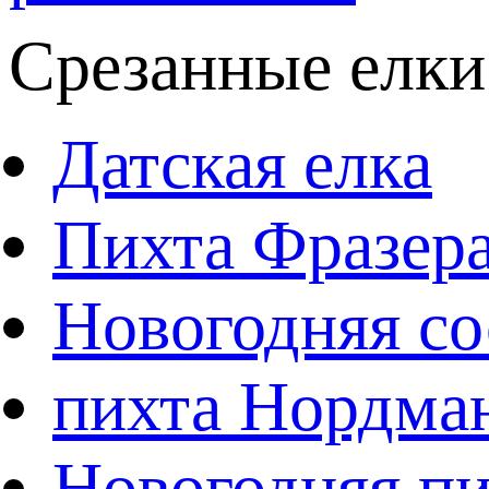
Срезанные елки
Датская елка
Пихта Фразер
Новогодняя со
пихта Нордма
Новогодняя пи