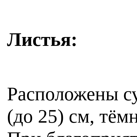
Листья:
Расположены су
(до 25) см, тё