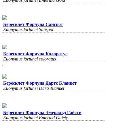
Euonymus fortunei Emerald Gold
Бересклет Форчуна Санспот
Euonymus fortunei Sunspot
Бересклет Форчуна Колоратус
Euonymus fortunei coloratus
Бересклет Форчуна Дартс Бланкет
Euonymus fortunei Darts Blanket
Бересклет Форчуна Эмеральд Гайэти
Euonymus fortunei Emerald Gaiety