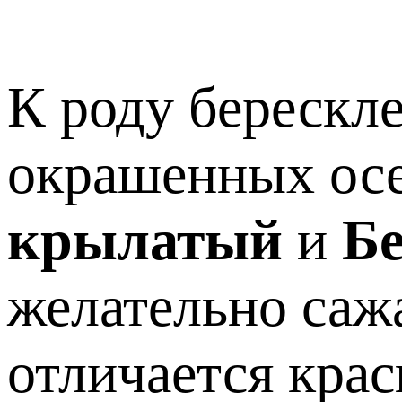
К роду берескл
окрашенных осе
крылатый
и
Б
желательно сажа
отличается кра