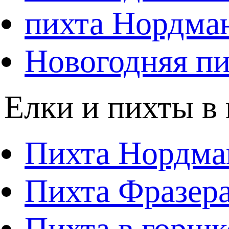
пихта Нордма
Новогодняя пи
Елки и пихты в
Пихта Нордма
Пихта Фразера
Пихта в горшк