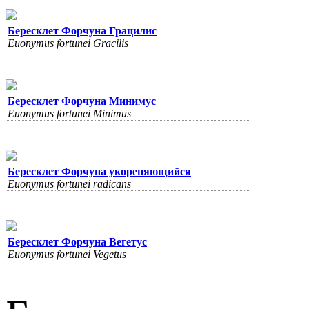
Бересклет Форчуна Грацилис
Euonymus fortunei Gracilis
Бересклет Форчуна Минимус
Euonymus fortunei Minimus
Бересклет Форчуна укореняющийся
Euonymus fortunei radicans
Бересклет Форчуна Вегетус
Euonymus fortunei Vegetus