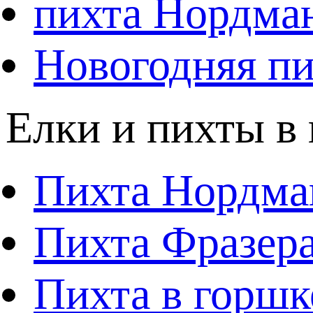
пихта Нордма
Новогодняя пи
Елки и пихты в
Пихта Нордма
Пихта Фразера
Пихта в горшк