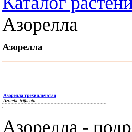
Каталог растен
Азорелла
Азорелла
Азорелла трехвильчатая
Azorella trifucata
Азорелла - подр