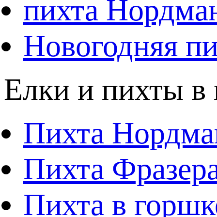
пихта Нордма
Новогодняя пи
Елки и пихты в
Пихта Нордма
Пихта Фразера
Пихта в горшк