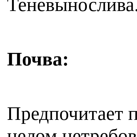
Теневынослива
Почва:
Предпочитает п
целом нетребов