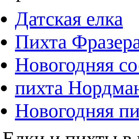
Датская елка
Пихта Фразер
Новогодняя со
пихта Нордма
Новогодняя пи
Елки и пихты в